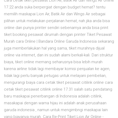
cara cetak tiket pesawat Lion Air, Batik Air dan Wings Air online
17.22 anda suka berpergiat dengan budget hemat? tentu
memilih maskapai Lion Air, Batik Air dan Wings Air sebagai
pilihan untuk melakukan perjalanan hemat, nah jika anda bisa
online dan punya printer sendiri sebenarnya anda bisa print
tiket booking pesawat dirumah dengan printer Tiket Pesawat
Murah cara Online | Bandara Online Garuda Indonesia sekarang
juga memberlakukan hal yang sama, tiket murahnya dijual
online via internet, dan ini sudah alami berkali-kali. Dari struktur
biaya, tiket online memang seharusnya bisa lebih murah
karena airline tidak lagi membayar komisi penjualan ke agen,
tidak lagi perlu banyak petugas untuk melayani pembelian,
mengurangi biaya cara cetak tiket pesawat citilink online cara
cetak tiket pesawat citilink online 17.31 salah satu pendatang
baru maskapai penerbangan di Indonesia adalah citilink,
masakapai dengan warna hijau ini adalah anak perusahaan
garuda indonesia , namun untuk mengimbngi maskapai lain
yang biayanya murah. Cara Re-Print Tiket Lion Air Online -