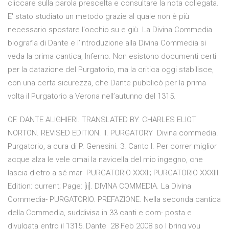
cliccare sulla parola prescelta e consultare la nota collegata.
E' stato studiato un metodo grazie al quale non è più
necessario spostare l'occhio su e giù. La Divina Commedia
biografia di Dante e l’introduzione alla Divina Commedia si
veda la prima cantica, Inferno. Non esistono documenti certi
per la datazione del Purgatorio, ma la critica oggi stabilisce,
con una certa sicurezza, che Dante pubblicò per la prima
volta il Purgatorio a Verona nell’autunno del 1315.
OF. DANTE ALIGHIERI. TRANSLATED BY. CHARLES ELIOT
NORTON. REVISED EDITION. II. PURGATORY Divina commedia.
Purgatorio, a cura di P. Genesini. 3. Canto I. Per correr miglior
acque alza le vele omai la navicella del mio ingegno, che
lascia dietro a sé mar PURGATORIO XXXII; PURGATORIO XXXIII.
Edition: current; Page: [ii]. DIVINA COMMEDIA. La Divina
Commedia- PURGATORIO. PREFAZIONE. Nella seconda cantica
della Commedia, suddivisa in 33 canti e com- posta e
divulgata entro il 1315, Dante 28 Feb 2008 so I bring you