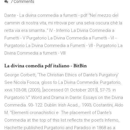
7 Comments
Dante - La divina commedia a fumetti - pdf "Nel mezzo del
cammin di nostra vita, mi ritrovai per una selva oscura chè la
retta via era smarrita.." IV - Inferno La Divina Commedia a
Fumetti - V Purgatorio La Divina Commedia a Fumetti - VI -
Purgatorio La Divina Commedia a Fumetti - VII - Purgatorio La
Divina Commedia a fumetti - VIII
La divina comedia pdf italiano - BitBin
George Corbett, 'The Christian Ethics of Dante's Purgatory'
See Nicola Fosca, gloss to La Divina Commedia: Purgatorio,
xxvii.103-08, (2005),
[accessed 01 October 2013], 57-75. in
Purgatorio V." Word and Drama in Dante: Essays on the Divina
Commedia. 93- 122. Dublin: Irish Acad.,. 1993; Costantini, Aldo
M. "Elementi cronachistici e The placement of Dante's
Commedia at the top of this list reflects the poet's Inferno,
Hachette published Purgatorio and Paradiso in 1868 as a