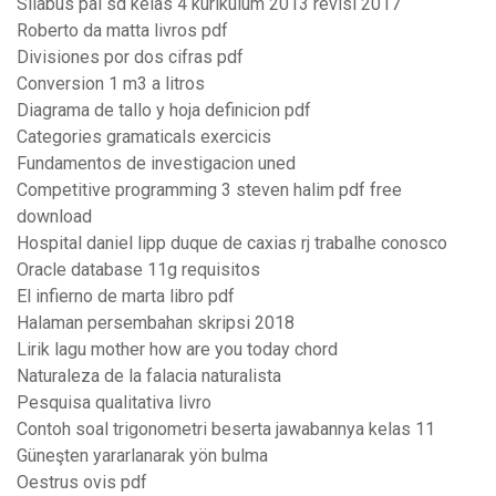
Silabus pai sd kelas 4 kurikulum 2013 revisi 2017
Roberto da matta livros pdf
Divisiones por dos cifras pdf
Conversion 1 m3 a litros
Diagrama de tallo y hoja definicion pdf
Categories gramaticals exercicis
Fundamentos de investigacion uned
Competitive programming 3 steven halim pdf free
download
Hospital daniel lipp duque de caxias rj trabalhe conosco
Oracle database 11g requisitos
El infierno de marta libro pdf
Halaman persembahan skripsi 2018
Lirik lagu mother how are you today chord
Naturaleza de la falacia naturalista
Pesquisa qualitativa livro
Contoh soal trigonometri beserta jawabannya kelas 11
Güneşten yararlanarak yön bulma
Oestrus ovis pdf