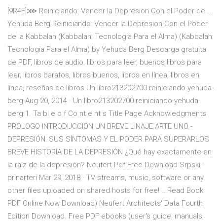
[9R4E]⋙ Reiniciando: Vencer la Depresion Con el Poder de ...
Yehuda Berg Reiniciando: Vencer la Depresion Con el Poder
de la Kabbalah (Kabbalah: Tecnologia Para el Alma) (Kabbalah:
Tecnologia Para el Alma) by Yehuda Berg Descarga gratuita
de PDF, libros de audio, libros para leer, buenos libros para
leer, libros baratos, libros buenos, libros en línea, libros en
línea, reseñas de libros Un libro213202700 reiniciando-yehuda-
berg Aug 20, 2014 · Un libro213202700 reiniciando-yehuda-
berg 1. Ta bl e o f Co nt e nt s Title Page Acknowledgments
PRÓLOGO INTRODUCCIÓN UN BREVE LINAJE ARTE UNO -
DEPRESIÓN: SUS SÍNTOMAS Y EL PODER PARA SUPERARLOS
BREVE HISTORIA DE LA DEPRESIÓN ¿Qué hay exactamente en
la raíz de la depresión? Neufert Pdf Free Download Srpski -
prinarteri Mar 29, 2018 · TV streams, music, software or any
other files uploaded on shared hosts for free! .. Read Book
PDF Online Now Download) Neufert Architects' Data Fourth
Edition Download. Free PDF ebooks (user's guide, manuals,