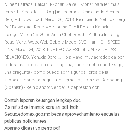
Nuñez Estrada. Baixar El-Zohar. Salve El-Zohar para ler mais
tarde. El Secreto - … Blog | inaldabmels Reiniciando Yehuda
Berg Pdf Download. March 26, 2018. Reiniciando Yehuda Berg
Pdf Download. Read More. Anna Chelli Boothu Kathalu In
Telugu. March 26, 2018. Anna Chelli Boothu Kathalu In Telugu.
Read More. WebeWeb Bobbie Model DVD 1rar HIGH SPEED
LINK. March 24, 2018. PDF REGLAS ESPIRITUALES DE LAS
RELACIONES. Yehuda Berg ... Hola Maya, muy agradecida por
todos tus aportes en esta paguina, hace mucho que te sigo,
una pregunta? como puedo abrir algunos libros de la
kabbalah, por esta paguina, mil gracias , abrazos. Rebooting
(Spanish) - Reiniciando: Vencer la depresión con ...
Contoh laporan keuangan lengkap doc
7.sınıf sözel mantık soruları pdf indir
Seduc.edomex.gob.mx becas aprovechamiento escuelas
publicas solicitantes
Aparato digestivo perro pdf