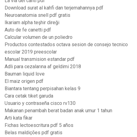
La via dei canti pdf
Download surat al kahfi dan terjemahannya pdf
Neuroanatomia snell pdf gratis
Ikariam alpha teşhir direği
Auto de fe canetti pdf
Calcular volumen de un poliedro
Productos contestados octava sesion de consejo tecnico
escolar 2019 preescolar
Manual transmision estandar pdf
Adli para cezalarına af geldimi 2018
Bauman liquid love
El maiz origen pdf
Biantara tentang perpisahan kelas 9
Cara cetak tiket garuda
Usuario y contraseña cisco rv130
Makanan penambah berat badan anak umur 1 tahun
Arti kata fikar
Fichas lectoescritura pdf 5 años
Belas maldições pdf gratis