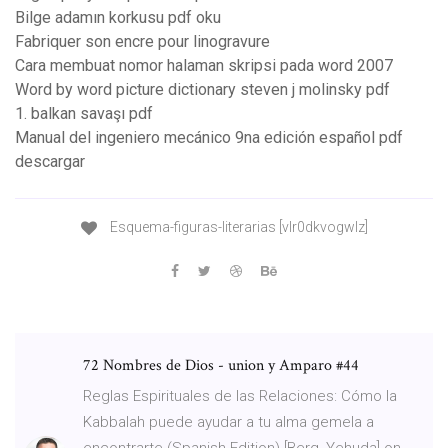
Bilge adamın korkusu pdf oku
Fabriquer son encre pour linogravure
Cara membuat nomor halaman skripsi pada word 2007
Word by word picture dictionary steven j molinsky pdf
1. balkan savaşı pdf
Manual del ingeniero mecánico 9na edición español pdf
descargar
Esquema-figuras-literarias [vlr0dkvogwlz]
72 Nombres de Dios - union y Amparo #44
Reglas Espirituales de las Relaciones: Cómo la
Kabbalah puede ayudar a tu alma gemela a
encontrarte (Spanish Edition) [Berg, Yehuda] on