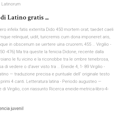
| Latinorum
di Latino gratis ...
 uero infelix fatis exterrita Dido 450 mortem orat; taedet caeli
ue relinquat, uidit, turicremis cum dona imponeret aris,
que in obscenum se uertere uina cruorem; 455 … Virgilio -
 -476) Ma tra queste la fenicia Didone, recente dalla
roiano le fu vicino e la riconobbe tra le ombre tenebrosa,
di vedere o d'aver visto tra … Eneide 4, 1- 89 Virgilio -
 Latino — traduzione precisa e puntuale dell' originale testo
ei primi 4 canti. Letteratura latina - Periodo augusteo —
e di Virgilio, con riassunto Ricerca eneide-metrica-libro-4-
ncia juvenil