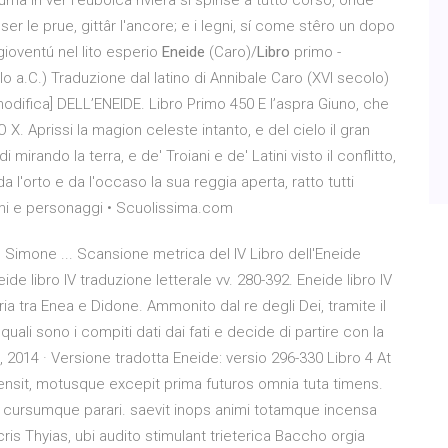
ma in vèr l'euboïca riviera si spinse a tutto corso, onde
ser le prue, gittâr l'ancore; e i legni, sí come stêro un dopo
la gioventú nel lito esperio
Eneide
(Caro)/
Libro
primo -
lo a.C.) Traduzione dal latino di Annibale Caro (XVI secolo)
modifica] DELL’ENEIDE. Libro Primo 450 E l’aspra Giuno, che
RO X. Aprissi la magion celeste intanto, e del cielo il gran
mirando la terra, e de' Troiani e de' Latini visto il conflitto,
da l'orto e da l'occaso la sua reggia aperta, ratto tutti
 temi e personaggi • Scuolissima.com
| Simone ... Scansione metrica del IV Libro dell'Eneide
ide libro IV traduzione letterale vv. 280-392. Eneide libro IV
ria tra Enea e Didone. Ammonito dal re degli Dei, tramite il
uali sono i compiti dati dai fati e decide di partire con la
14, 2014 · Versione tradotta Eneide: versio 296-330 Libro 4 At
ensit, motusque excepit prima futuros omnia tuta timens.
 cursumque parari. saevit inops animi totamque incensa
is Thyias, ubi audito stimulant trieterica Baccho orgia