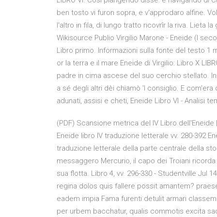
LIBRO VI. Cosí piangendo disse: e navigando di Cu
ben tosto vi furon sopra, e v'approdaro alfine. Vol
l'altro in fila, di lungo tratto ricovrîr la riva. Lieta 
Wikisource Publio Virgilio Marone - Eneide (I seco
Libro primo. Informazioni sulla fonte del testo 1 
or la terra e il mare Eneide di Virgilio: Libro X LIB
padre in cima ascese del suo cerchio stellato. Indi 
a sé degli altri dèi chiamò 'l consiglio. E com'era 
adunati, assisi e cheti, Eneide Libro VI - Analisi
(PDF) Scansione metrica del IV Libro dell'Eneide 
Eneide libro IV traduzione letterale vv. 280-392 Ene
traduzione letterale della parte centrale della sto
messaggero Mercurio, il capo dei Troiani ricorda q
sua flotta. Libro 4, vv. 296-330 - Studentville Jul 
regina dolos quis fallere possit amantem? praes
eadem impia Fama furenti detulit armari classem
per urbem bacchatur, qualis commotis excita sacr