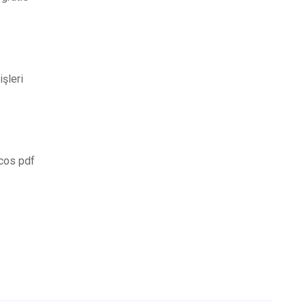
işleri
cos pdf