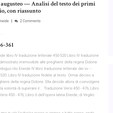
o augusteo — Analisi del testo dei primi
lio, con riassunto
Eneide
2 Comments
...
96-361
de libro IV traduzione letterale 450-520 Libro IV traduzione
 dimostrato irremovibile alle preghiere della regina Didone.
mbiguo rito Eneide IV libro traduzione letterale dei vv - -
0-520. Libro IV traduzione fedele al testo. Ormai deciso a
ghiere della regina Didone. Ella decide allora di coinvolgere
la volontà di superare il … Traduzione Versi 450 - 476, Libro
Versi 450 - 476, Libro 6 dell'opera latina Eneide, di Virgilio