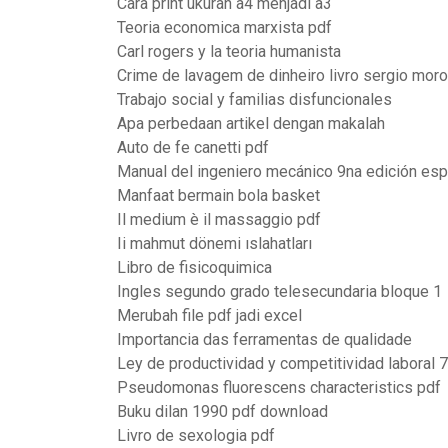
Cara print ukuran a4 menjadi a3
Teoria economica marxista pdf
Carl rogers y la teoria humanista
Crime de lavagem de dinheiro livro sergio moro
Trabajo social y familias disfuncionales
Apa perbedaan artikel dengan makalah
Auto de fe canetti pdf
Manual del ingeniero mecánico 9na edición esp
Manfaat bermain bola basket
Il medium è il massaggio pdf
Ii mahmut dönemi ıslahatları
Libro de fisicoquimica
Ingles segundo grado telesecundaria bloque 1
Merubah file pdf jadi excel
Importancia das ferramentas de qualidade
Ley de productividad y competitividad laboral 
Pseudomonas fluorescens characteristics pdf
Buku dilan 1990 pdf download
Livro de sexologia pdf