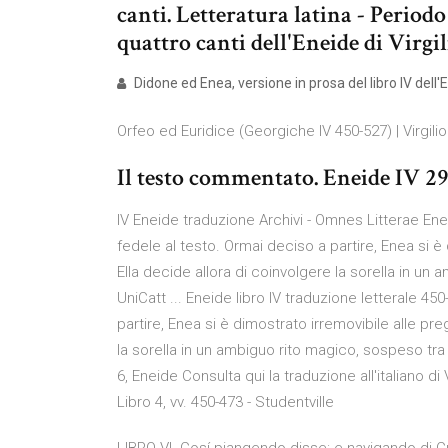
canti. Letteratura latina - Period
quattro canti dell'Eneide di Virgi
Didone ed Enea, versione in prosa del libro IV dell'
Orfeo ed Euridice (Georgiche IV 450-527) | Virgilio 
Il testo commentato. Eneide IV 2
IV Eneide traduzione Archivi - Omnes Litterae Enei
fedele al testo. Ormai deciso a partire, Enea si è
Ella decide allora di coinvolgere la sorella in un a
UniCatt ... Eneide libro IV traduzione letterale 45
partire, Enea si è dimostrato irremovibile alle pre
la sorella in un ambiguo rito magico, sospeso tra 
6, Eneide Consulta qui la traduzione all'italiano di 
Libro 4, vv. 450-473 - Studentville