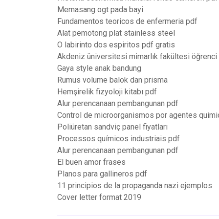
Memasang ogt pada bayi
Fundamentos teoricos de enfermeria pdf
Alat pemotong plat stainless steel
O labirinto dos espiritos pdf gratis
Akdeniz üniversitesi mimarlık fakültesi öğrenci 
Gaya style anak bandung
Rumus volume balok dan prisma
Hemşirelik fizyoloji kitabı pdf
Alur perencanaan pembangunan pdf
Control de microorganismos por agentes quimi
Poliüretan sandviç panel fiyatları
Processos químicos industriais pdf
Alur perencanaan pembangunan pdf
El buen amor frases
Planos para gallineros pdf
11 principios de la propaganda nazi ejemplos
Cover letter format 2019