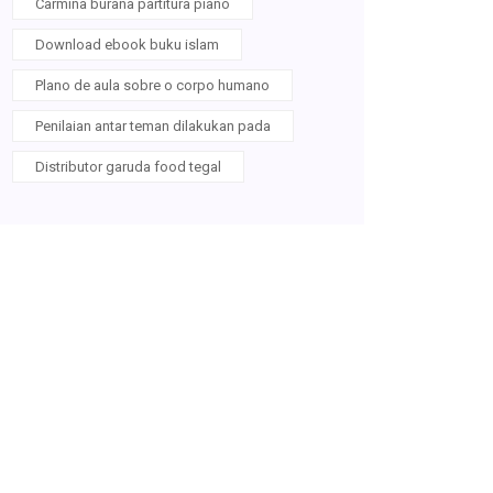
Carmina burana partitura piano
Download ebook buku islam
Plano de aula sobre o corpo humano
Penilaian antar teman dilakukan pada
Distributor garuda food tegal