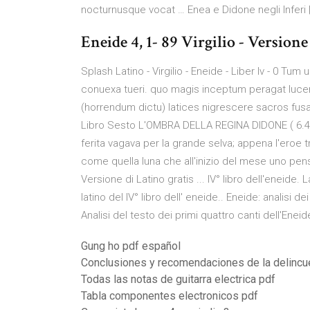
nocturnusque vocat … Enea e Didone negli Inferi 
Eneide 4, 1- 89 Virgilio - Versione 
Splash Latino - Virgilio - Eneide - Liber Iv - 0 Tum
conuexa tueri. quo magis inceptum peragat lucemq
(horrendum dictu) latices nigrescere sacros fusa
Libro Sesto L'OMBRA DELLA REGINA DIDONE ( 6.450
ferita vagava per la grande selva; appena l'eroe t
come quella luna che all'inizio del mese uno pensa 
Versione di Latino gratis ... IV° libro dell'eneide.
latino del IV° libro dell' eneide.. Eneide: analisi d
Analisi del testo dei primi quattro canti dell'Eneid
Gung ho pdf español
Conclusiones y recomendaciones de la delincue
Todas las notas de guitarra electrica pdf
Tabla componentes electronicos pdf