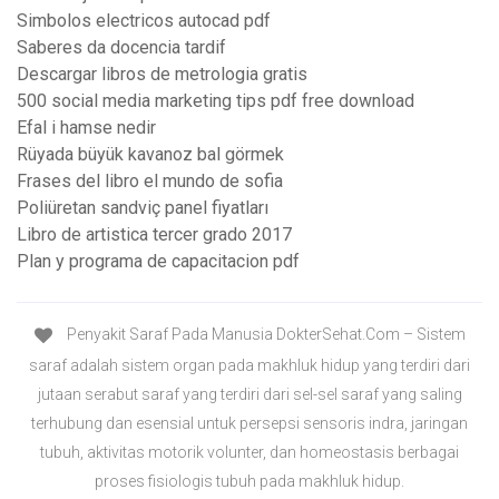
Simbolos electricos autocad pdf
Saberes da docencia tardif
Descargar libros de metrologia gratis
500 social media marketing tips pdf free download
Efal i hamse nedir
Rüyada büyük kavanoz bal görmek
Frases del libro el mundo de sofia
Poliüretan sandviç panel fiyatları
Libro de artistica tercer grado 2017
Plan y programa de capacitacion pdf
Penyakit Saraf Pada Manusia DokterSehat.Com – Sistem
saraf adalah sistem organ pada makhluk hidup yang terdiri dari
jutaan serabut saraf yang terdiri dari sel-sel saraf yang saling
terhubung dan esensial untuk persepsi sensoris indra, jaringan
tubuh, aktivitas motorik volunter, dan homeostasis berbagai
proses fisiologis tubuh pada makhluk hidup.