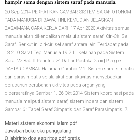
hampir sama dengan sistem saraf pada manusia.
20 Sep 2014 PERHATIKAN GAMBAR SISTEM SARAF OTONOM
PADA MANUSIA DI BAWAH INI, KEMUDIAN JELASKAN
BAGAIMANA CARA KERJA DARI 17 Apr 2020 Aktivitas semua
manusia akan dikendalikan melalui sistem saraf. Ciri-Ciri Sel
Saraf. Berikut ini ciri-ciri sel saraf antara lain: Terdapat pada
18 2.10 Saraf Tepi Manusia 19 2.11 Kelainan pada Sistem
Saraf 22 Bab III Penutup 24 Daftar Pustaka 25 iii | P a g e
DAFTAR GAMBAR Halaman Gambar 2.1 Sistem saraf simpatis
dan parasimpatis selalu aktif dan aktivitas menyebabkan
perubahan-perubahan aktivitas pada organ yang
dipersarafinya Gambar 1. 26 Okt 2014 Sistem koordinasi pada
manusia meliputi sistem saraf, sistem indera dan sistem
Gambar 6 : Tabel Saraf Simpatis dan Saraf Parasimpatis. 7.
Materi sistem ekonomi islam pdf
Jawaban buku sku penggalang
O labirinto dos espiritos pdf gratis